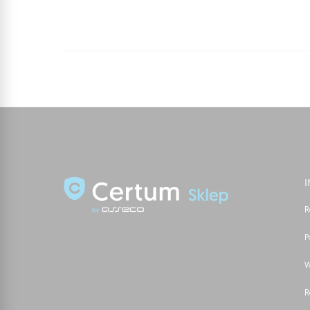
R
P
W
R