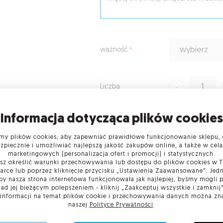
ważność
wybierz
Liczba
Informacja dotycząca plików cookies
od
1720,77 zł
brutto
od
1399,00 zł
netto
y plików cookies, aby zapewniać prawidłowe funkcjonowanie sklepu, 
zpiecznie i umożliwiać najlepszą jakość zakupów online, a także w cel
marketingowych (personalizacja ofert i promocji) i statystycznych.
Dodaj do koszyka
z określić warunki przechowywania lub dostępu do plików cookies w 
arce lub poprzez kliknięcie przycisku „Ustawienia Zaawansowane". Jedn
by nasza strona internetowa funkcjonowała jak najlepiej, byśmy mogli
nad jej bieżącym polepszeniem - kliknij „Zaakceptuj wszystkie i zamknij"
Kod elektroniczny dostawa on-line
 informacji na temat plików cookie i przechowywania danych można zn
naszej
Polityce Prywatności
.