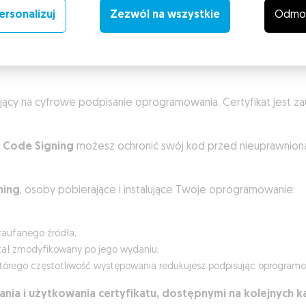
ersonalizuj
Zezwól na wszystkie
Odmo
osowanie i korzyści
Parametry techniczne
Weryfi
ający na cyfrowe podpisanie oprogramowania. Certyfikat jest
 Code Signing
możesz ochronić swój kod przed nieuprawnion
ning
, osoby pobierające i instalujące Twoje oprogramowanie:
zaufanego źródła;
tał zmodyfikowany po jego wydaniu;
, którego częstotliwość występowania redukujesz podpisując oprogram
nia i użytkowania certyfikatu, dostępnymi na kolejnych k