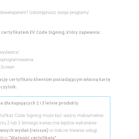
deweloperem? Udostępniasz swoje programy
ertyfikatem EV Code Signing, który zapewnia:
 wydawca”
 oprogramowania
tScreen
cję certyfikatu klientom posiadającym własną kartę
czytnik.
 dla kupujących 2 i 3 letnie produkty
ertyfikat Code Signing może być ważny maksymalnie
uktu 2 lub 3 letniego konieczne będzie wykonanie
wnych wydań (reissue)
w trakcie trwania usługi.
ładce
"Ważność certyfikatu"
.