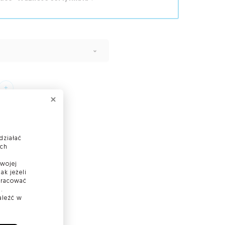
działać
ach
Twojej
ak jeżeli
 pracować
.
aleźć w