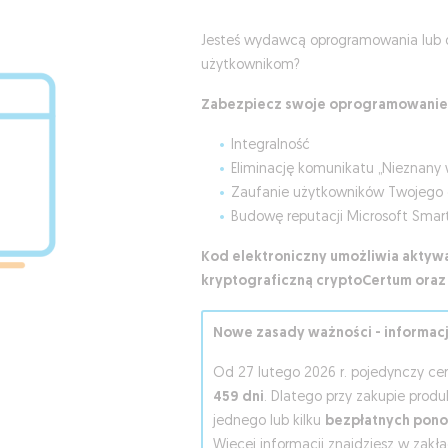
Jesteś wydawcą oprogramowania lub 
użytkownikom?
Zabezpiecz swoje oprogramowanie c
Integralność
Eliminację komunikatu „Nieznany
Zaufanie użytkowników Twojego
Budowę reputacji Microsoft Smar
Kod elektroniczny umożliwia aktywa
kryptograficzną cryptoCertum oraz 
Nowe zasady ważności - informacja
Od 27 lutego 2026 r. pojedynczy c
459 dni
. Dlatego przy zakupie prod
jednego lub kilku
bezpłatnych pono
Więcej informacji znajdziesz w zak