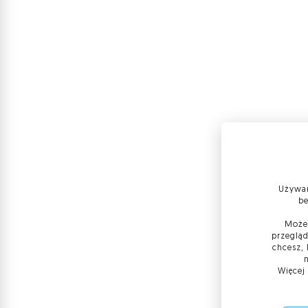
Używam
be
Możes
przegląd
chcesz, 
Więcej