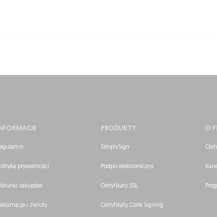
INFORMACJE
PRODUKTY
O F
egulamin
SimplySign
Cert
olityka prywatności
Podpis elektroniczny
Kari
arunki zakupów
Certyfikaty SSL
Prog
eklamacje i zwroty
Certyfikaty Code Signing