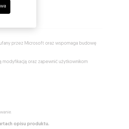
wa
kacja
 zaufany przez Microsoft oraz wspomaga budowę
ą modyfikacją oraz zapewnić użytkownikom
owanie.
artach opisu produktu.