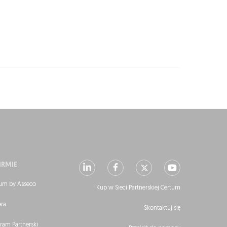
IRMIE
um by Asseco
Kup w Sieci Partnerskiej Certum
era
Skontaktuj się
ram Partnerski