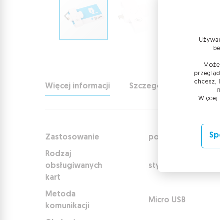
Używam
be
Możes
przegląd
chcesz, 
Więcej informacji
Szczegóły
Zastoso
Więcej
Sp
Zastosowanie
podpis elektroniczn
Rodzaj
obsługiwanych
stykowa Standard
kart
Metoda
Micro USB
komunikacji