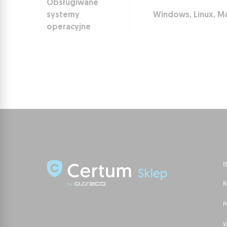
Obsługiwane
systemy
Windows, Linux, M
operacyjne
R
P
W