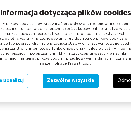
Informacja dotycząca plików cookies
y plików cookies, aby zapewniać prawidłowe funkcjonowanie sklepu, 
zpiecznie i umożliwiać najlepszą jakość zakupów online, a także w cel
marketingowych (personalizacja ofert i promocji) i statystycznych.
z określić warunki przechowywania lub dostępu do plików cookies w 
arce lub poprzez kliknięcie przycisku „Ustawienia Zaawansowane". Jedn
by nasza strona internetowa funkcjonowała jak najlepiej, byśmy mogli
wanie
Cechy
Parametry techniczne
Deklarac
nad jej bieżącym polepszeniem - kliknij „Zaakceptuj wszystkie i zamknij"
 informacji na temat plików cookie i przechowywania danych można zn
naszej
Polityce Prywatności
.
ersonalizuj
Zezwól na wszystkie
Odmo
y , karty inteligentne