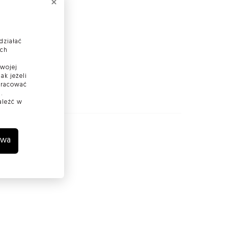
działać
ach
Twojej
ak jeżeli
 pracować
ja zgodności
.
aleźć w
wa