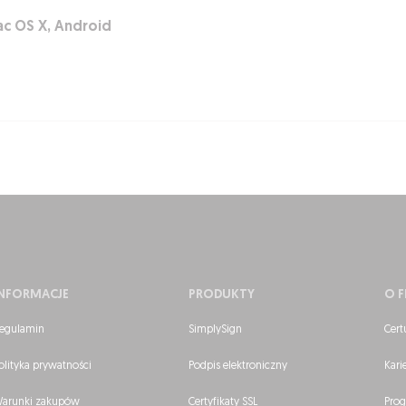
ac OS X, Android
INFORMACJE
PRODUKTY
O F
egulamin
SimplySign
Cert
olityka prywatności
Podpis elektroniczny
Kari
arunki zakupów
Certyfikaty SSL
Prog