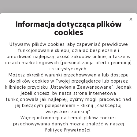
Informacja dotycząca plików
cookies
Używamy plików cookies, aby zapewniać prawidłowe
INFORMACJE
funkcjonowanie sklepu, działać bezpiecznie i
umożliwiać najlepszą jakość zakupów online, a także w
celach marketingowych (personalizacja ofert i promocji)
PRODUKTY
i statystycznych.
Możesz określić warunki przechowywania lub dostępu
O FIRMIE
do plików cookies w Twojej przeglądarce lub poprzez
kliknięcie przycisku „Ustawienia Zaawansowane". Jednak
jeżeli chcesz, by nasza strona internetowa
funkcjonowała jak najlepiej, byśmy mogli pracować nad
jej bieżącym polepszeniem - kliknij „Zaakceptuj
Kup w Sieci Partnerskiej Certum
wszystkie i zamknij".
Skontaktuj się
Więcej informacji na temat plików cookie i
Przejdź do pomocy
przechowywania danych można znaleźć w naszej
Ustawienia plików cookie
Polityce Prywatności
.