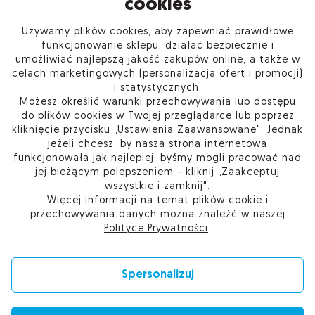
cookies
Używamy plików cookies, aby zapewniać prawidłowe
INFORMACJE
funkcjonowanie sklepu, działać bezpiecznie i
umożliwiać najlepszą jakość zakupów online, a także w
celach marketingowych (personalizacja ofert i promocji)
PRODUKTY
i statystycznych.
Możesz określić warunki przechowywania lub dostępu
O FIRMIE
do plików cookies w Twojej przeglądarce lub poprzez
kliknięcie przycisku „Ustawienia Zaawansowane". Jednak
jeżeli chcesz, by nasza strona internetowa
funkcjonowała jak najlepiej, byśmy mogli pracować nad
jej bieżącym polepszeniem - kliknij „Zaakceptuj
Kup w Sieci Partnerskiej Certum
wszystkie i zamknij".
Skontaktuj się
Więcej informacji na temat plików cookie i
Przejdź do pomocy
przechowywania danych można znaleźć w naszej
Ustawienia plików cookie
Polityce Prywatności
.
Spersonalizuj