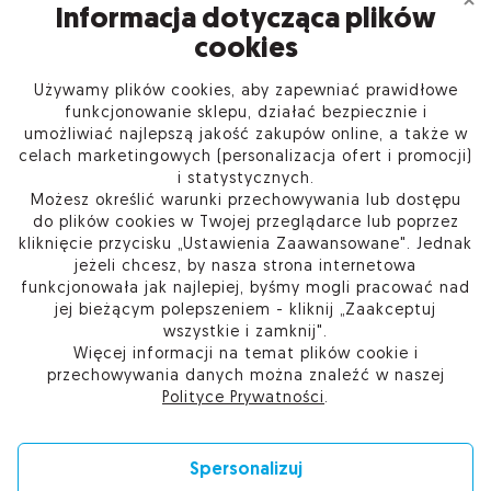
Informacja dotycząca plików
cookies
Używamy plików cookies, aby zapewniać prawidłowe
INFORMACJE
funkcjonowanie sklepu, działać bezpiecznie i
umożliwiać najlepszą jakość zakupów online, a także w
celach marketingowych (personalizacja ofert i promocji)
PRODUKTY
i statystycznych.
Możesz określić warunki przechowywania lub dostępu
O FIRMIE
do plików cookies w Twojej przeglądarce lub poprzez
kliknięcie przycisku „Ustawienia Zaawansowane". Jednak
jeżeli chcesz, by nasza strona internetowa
funkcjonowała jak najlepiej, byśmy mogli pracować nad
jej bieżącym polepszeniem - kliknij „Zaakceptuj
Kup w Sieci Partnerskiej Certum
wszystkie i zamknij".
Skontaktuj się
Więcej informacji na temat plików cookie i
Przejdź do pomocy
przechowywania danych można znaleźć w naszej
Ustawienia plików cookie
Polityce Prywatności
.
Spersonalizuj