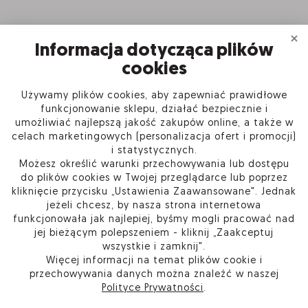
Informacja dotycząca plików
cookies
Używamy plików cookies, aby zapewniać prawidłowe
INFORMACJE
funkcjonowanie sklepu, działać bezpiecznie i
umożliwiać najlepszą jakość zakupów online, a także w
celach marketingowych (personalizacja ofert i promocji)
PRODUKTY
i statystycznych.
Możesz określić warunki przechowywania lub dostępu
O FIRMIE
do plików cookies w Twojej przeglądarce lub poprzez
kliknięcie przycisku „Ustawienia Zaawansowane". Jednak
jeżeli chcesz, by nasza strona internetowa
funkcjonowała jak najlepiej, byśmy mogli pracować nad
jej bieżącym polepszeniem - kliknij „Zaakceptuj
Kup w Sieci Partnerskiej Certum
wszystkie i zamknij".
Skontaktuj się
Więcej informacji na temat plików cookie i
Przejdź do pomocy
przechowywania danych można znaleźć w naszej
Ustawienia plików cookie
Polityce Prywatności
.