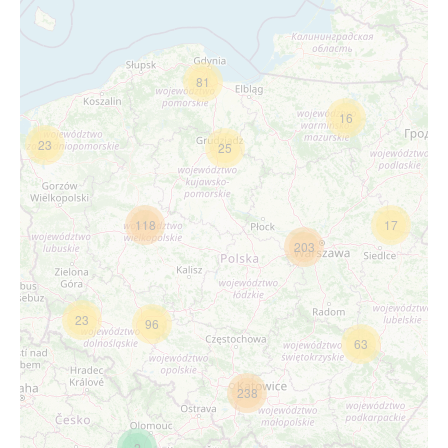
81
16
23
25
118
17
203
23
96
63
238
2