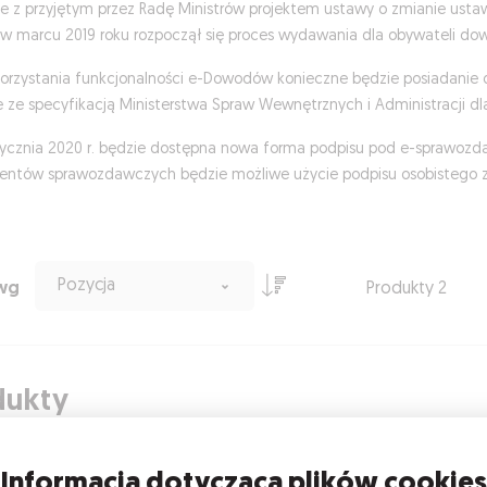
e z przyjętym przez Radę Ministrów projektem ustawy o zmianie usta
 w marcu 2019 roku rozpoczął się proces wydawania dla obywateli do
orzystania funkcjonalności e-Dowodów konieczne będzie posiadanie o
 ze specyfikacją Ministerstwa Spraw Wewnętrznych i Administracji d
tycznia 2020 r. będzie dostępna nowa forma podpisu pod e-sprawozd
ntów sprawozdawczych będzie możliwe użycie podpisu osobistego z
Pozycja
 wg
Produkty
2
dukty
Informacja dotycząca plików cookies