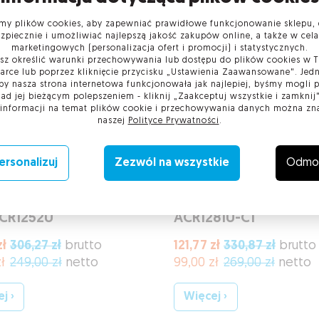
y plików cookies, aby zapewniać prawidłowe funkcjonowanie sklepu, 
zpiecznie i umożliwiać najlepszą jakość zakupów online, a także w cel
marketingowych (personalizacja ofert i promocji) i statystycznych.
z określić warunki przechowywania lub dostępu do plików cookies w 
arce lub poprzez kliknięcie przycisku „Ustawienia Zaawansowane". Jedn
by nasza strona internetowa funkcjonowała jak najlepiej, byśmy mogli
nad jej bieżącym polepszeniem - kliknij „Zaakceptuj wszystkie i zamknij"
 informacji na temat plików cookie i przechowywania danych można zn
naszej
Polityce Prywatności
.
ersonalizuj
Zezwól na wszystkie
Odmo
ik do e-Dowodu z
Czytnik kart i e-Do
CR1252U
ACR1281U-C1
zł
306,27 zł
brutto
121,77 zł
330,87 zł
brutto
ł
249,00 zł
netto
99,00 zł
269,00 zł
netto
j ›
Więcej ›