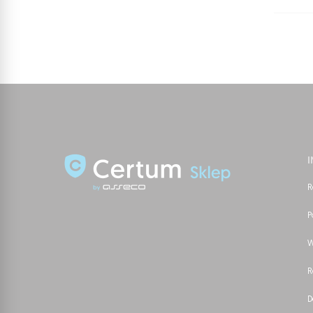
R
P
W
R
D