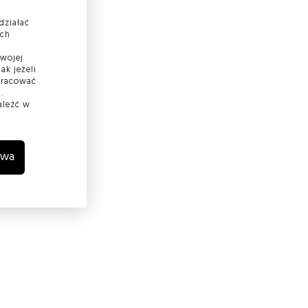
działać
ach
Twojej
ak jeżeli
 pracować
.
aleźć w
wa
wodów