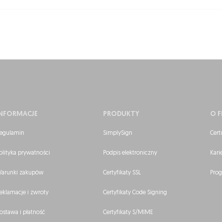
INFORMACJE
PRODUKTY
O F
egulamin
SimplySign
Cert
olityka prywatności
Podpis elektroniczny
Kari
arunki zakupów
Certyfikaty SSL
Prog
eklamacje i zwroty
Certyfikaty Code Signing
ostawa i płatność
Certyfikaty S/MIME