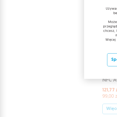
Używam
be
Możes
przegląd
chcesz, 
Więcej
Sp
Czytn
NFC A
121,77 
99,00 z
Więce