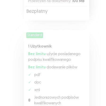
Przestrzeń na dokumenty:
100 MB
Bezpłatny
Standard
1 Użytkownik
Bez limitu
użycie posiadanego
podpisu kwalifikowanego
Bez limitu
dodawanie plików
✓
pdf
✓
doc
✓
xml
Jednorazowych podpisów
8
kwalifikowanych