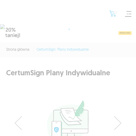
20%
e-Podpis
SimplySign
+
konto
CertumSign
Zamów teraz
taniej!
z jednorazowymi podpisami dla Ciebie i kontrahentów
Strona główna
CertumSign: Plany Indywidualne
CertumSign Plany Indywidualne