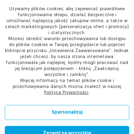
Używamy plików cookies, aby zapewniać prawidłowe
funkcjonowanie sklepu, działać bezpiecznie i
INFORMACJE
umożliwiać najlepszą jakość zakupów online, a także w
celach marketingowych (personalizacja ofert i promocji)
i statystycznych.
PRODUKTY
Możesz określić warunki przechowywania lub dostępu
do plików cookies w Twojej przeglądarce lub poprzez
O FIRMIE
kliknięcie przycisku „Ustawienia Zaawansowane". Jednak
jeżeli chcesz, by nasza strona internetowa
funkcjonowała jak najlepiej, byśmy mogli pracować nad
jej bieżącym polepszeniem - kliknij „Zaakceptuj
wszystkie i zamknij".
Kup w Sieci Partnerskiej Certum
Więcej informacji na temat plików cookie i
Skontaktuj się
przechowywania danych można znaleźć w naszej
Przejdź do pomocy
Polityce Prywatności
.
Ustawienia plików cookie
Spersonalizuj
Zezwól na wszystkie