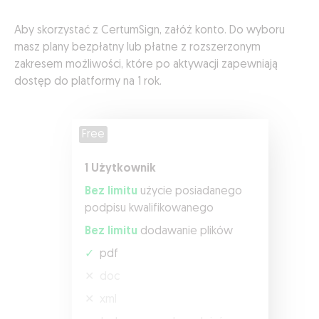
Aby skorzystać z CertumSign, załóż konto. Do wyboru
masz plany bezpłatny lub płatne z rozszerzonym
zakresem możliwości, które po aktywacji zapewniają
dostęp do platformy na 1 rok.
Free
1 Użytkownik
Bez limitu
użycie posiadanego
podpisu kwalifikowanego
Bez limitu
dodawanie plików
✓
pdf
✕
doc
✕
xml