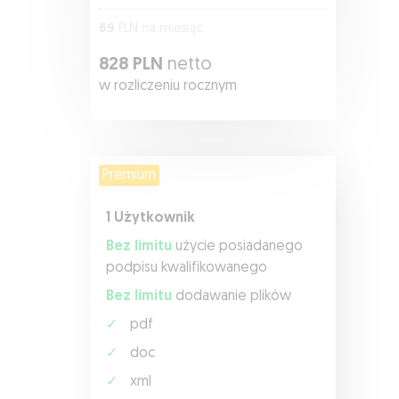
69
PLN na miesiąc
828 PLN
netto
w rozliczeniu rocznym
Premium
1 Użytkownik
Bez limitu
użycie posiadanego
podpisu kwalifikowanego
Bez limitu
dodawanie plików
✓
pdf
✓
doc
✓
xml