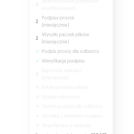
Jednorazowych podpisów
0
kwalifikowanych
Podpisy proste
2
(miesięcznie)
Wysyłki paczek plików
2
(miesięcznie)
✓
Podpis prosty dla odbiorcy
✓
Weryfikacja podpisu
Raportów walidacji
0
(miesięcznie)
✕
Katalogowanie plików
✕
Książka adresowa
✕
Wybór podpisu dla odbiorcy
✕
Wysyłka z terminem podpisu
✕
Współpraca w zespole