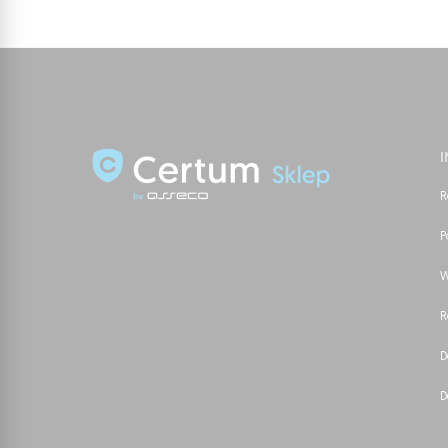
R
P
W
R
D
D