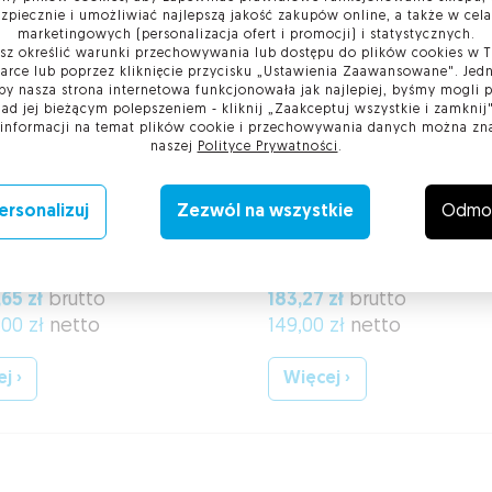
zpiecznie i umożliwiać najlepszą jakość zakupów online, a także w cel
marketingowych (personalizacja ofert i promocji) i statystycznych.
z określić warunki przechowywania lub dostępu do plików cookies w 
arce lub poprzez kliknięcie przycisku „Ustawienia Zaawansowane". Jedn
by nasza strona internetowa funkcjonowała jak najlepiej, byśmy mogli
nad jej bieżącym polepszeniem - kliknij „Zaakceptuj wszystkie i zamknij"
 informacji na temat plików cookie i przechowywania danych można zn
naszej
Polityce Prywatności
.
ersonalizuj
Zezwól na wszystkie
Odmo
 Kryptograficzna
Karta Gemalto IDPrim
oCertum 3.7
930nc
,65 zł
brutto
183,27 zł
brutto
,00 zł
netto
149,00 zł
netto
j ›
Więcej ›