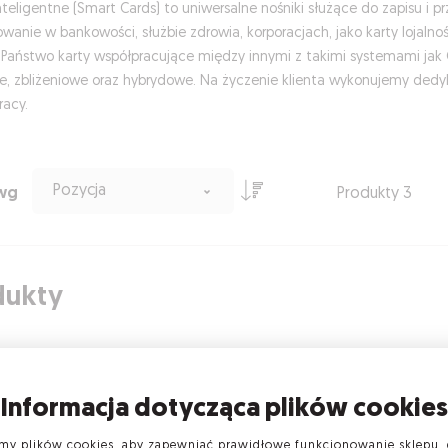
nteligentne (Smart Cards) to uniwersalne nośniki służące do zapisu i 
wanie w bankowości, służbie zdrowia, korporacjach, jako karty lojaln
 Państwo karty współpracujące między innymi z takimi systemami jak 
e, zbliżeniowe oraz hybrydowe. Na życzenie klienta wykonujemy ded
racy.
Pozycja
 wg
Produkty
3
dukty
Informacja dotycząca plików cookies
y plików cookies, aby zapewniać prawidłowe funkcjonowanie sklepu, 