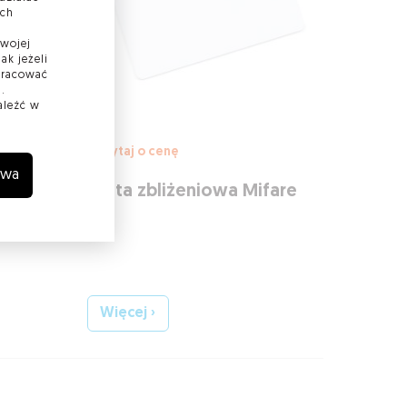
ach
Twojej
ak jeżeli
 pracować
.
aleźć w
Zapytaj o cenę
wa
e
Karta zbliżeniowa Mifare
1kB
Więcej ›