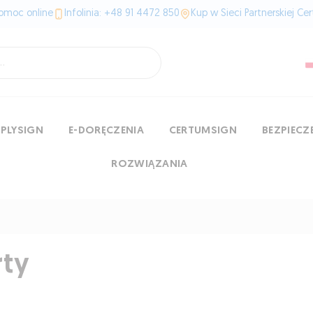
omoc online
Infolinia: +48 91 4472 850
Kup w Sieci Partnerskiej Ce
MPLYSIGN
E-DORĘCZENIA
CERTUMSIGN
BEZPIEC
ROZWIĄZANIA
rty