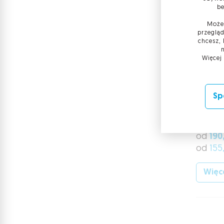
be
Możes
przegląd
chcesz, 
Więcej
Sp
Karta
crypt
od
190
od
155
Więce