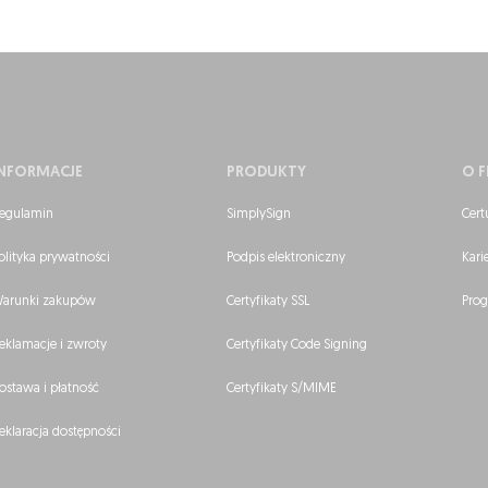
INFORMACJE
PRODUKTY
O F
egulamin
SimplySign
Cert
olityka prywatności
Podpis elektroniczny
Kari
arunki zakupów
Certyfikaty SSL
Prog
eklamacje i zwroty
Certyfikaty Code Signing
ostawa i płatność
Certyfikaty S/MIME
eklaracja dostępności