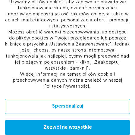
Używamy plików cookies, aby zapewniać prawidłowe
funkcjonowanie sklepu, działać bezpiecznie i
INFORMACJE
umożliwiać najlepszą jakość zakupów online, a także w
celach marketingowych (personalizacja ofert i promocji)
i statystycznych.
PRODUKTY
Możesz określić warunki przechowywania lub dostępu
do plików cookies w Twojej przeglądarce lub poprzez
O FIRMIE
kliknięcie przycisku „Ustawienia Zaawansowane". Jednak
jeżeli chcesz, by nasza strona internetowa
funkcjonowała jak najlepiej, byśmy mogli pracować nad
jej bieżącym polepszeniem - kliknij „Zaakceptuj
wszystkie i zamknij".
Kup w Sieci Partnerskiej Certum
Więcej informacji na temat plików cookie i
Skontaktuj się
przechowywania danych można znaleźć w naszej
Przejdź do pomocy
Polityce Prywatności
.
Ustawienia plików cookie
Spersonalizuj
Zezwól na wszystkie
© 2010-2026 by Asseco Data Systems S.A.