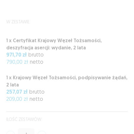
W ZESTAWIE:
1 x Certyfikat Krajowy Węzeł Tożsamości,
deszyfracja asercji: wydanie, 2 lata
971,70 zł
brutto
790,00 zł
netto
1 x Krajowy Węzeł Tożsamości, podpisywanie żądań,
2 lata
257,07 zł
brutto
209,00 zł
netto
ILOŚĆ ZESTAWÓW: