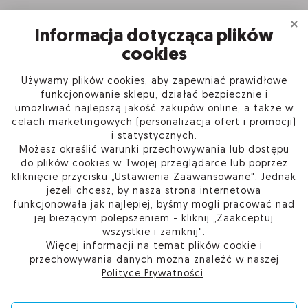
Informacja dotycząca plików
cookies
Używamy plików cookies, aby zapewniać prawidłowe
INFORMACJE
funkcjonowanie sklepu, działać bezpiecznie i
umożliwiać najlepszą jakość zakupów online, a także w
celach marketingowych (personalizacja ofert i promocji)
PRODUKTY
i statystycznych.
Możesz określić warunki przechowywania lub dostępu
O FIRMIE
do plików cookies w Twojej przeglądarce lub poprzez
kliknięcie przycisku „Ustawienia Zaawansowane". Jednak
jeżeli chcesz, by nasza strona internetowa
funkcjonowała jak najlepiej, byśmy mogli pracować nad
jej bieżącym polepszeniem - kliknij „Zaakceptuj
Kup w Sieci Partnerskiej Certum
wszystkie i zamknij".
Skontaktuj się
Więcej informacji na temat plików cookie i
Przejdź do pomocy
przechowywania danych można znaleźć w naszej
Ustawienia plików cookie
Polityce Prywatności
.