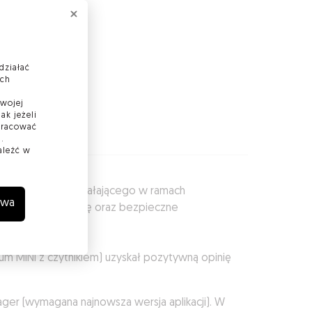
działać
ach
Twojej
ak jeżeli
 pracować
.
aleźć w
neracji Kluczy, działającego w ramach
wa
pozwala na obsługę oraz bezpieczne
um MINI z czytnikiem) uzyskał pozytywną opinię
er (wymagana najnowsza wersja aplikacji). W