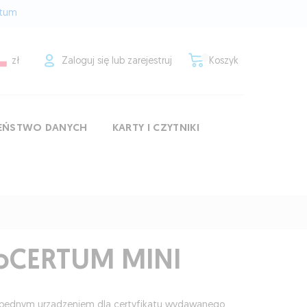
rtum
zł
Zaloguj się lub zarejestruj
Koszyk
ZEŃSTWO DANYCH
KARTY I CZYTNIKI
toCERTUM MINI
ezbędnym urządzeniem dla certyfikatu wydawanego