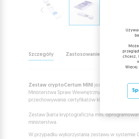
Używam
be
Możes
przegląd
Szczegóły
Zastosowanie
Wymagania
chcesz, 
Więcej
Zestaw cryptoCertum MINI
jest niezbędnym nośn
Sp
Ministerstwa Spraw Wewnętrznych, który umożliwi
przechowywanie certyfikatów klucza publicznego
Zestaw (karta kryptograficzna mini, oprogramowan
ministerstwa.
W przypadku wykorzystania zestawu w systemie Ce