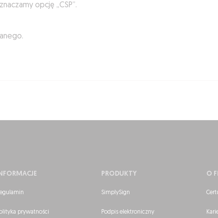
aznaczamy opcję „CSP”.
wanego.
INFORMACJE
PRODUKTY
O F
egulamin
SimplySign
Cert
olityka prywatności
Podpis elektroniczny
Kari