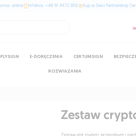
omoc online
Infolinia: +48 91 4472 850
Kup w Sieci Partnerskiej Ce
MPLYSIGN
E-DORĘCZENIA
CERTUMSIGN
BEZPIEC
ROZWIĄZANIA
Zestaw cryp
Zestaw jest małym, przenośnym i ni