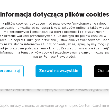
Informacja dotycząca plików cookies
y plików cookies, aby zapewniać prawidłowe funkcjonowanie sklepu, 
zpiecznie i umożliwiać najlepszą jakość zakupów online, a także w cel
marketingowych (personalizacja ofert i promocji) i statystycznych.
z określić warunki przechowywania lub dostępu do plików cookies w 
arce lub poprzez kliknięcie przycisku „Ustawienia Zaawansowane". Jedn
 techniczne
Skład zestawu
Deklaracja zgodności
by nasza strona internetowa funkcjonowała jak najlepiej, byśmy mogli
nad jej bieżącym polepszeniem - kliknij „Zaakceptuj wszystkie i zamknij"
 informacji na temat plików cookie i przechowywania danych można zn
naszej
Polityce Prywatności
.
ikiem certyfikatu wydawanego przez Centrum Certyfikacji i Ge
ersonalizuj
Zezwól na wszystkie
Odmo
a autoryzację przy współpracy z SI CEPiK. Zestaw dodatkowo 
.
ie oraz czytnik mini – dostępny w zestawie Zestaw cryptoCert
pik, należy zmienić ustawienia programu proCertum Cardmanag