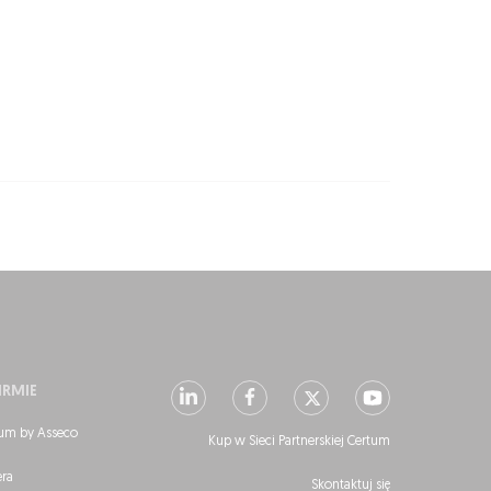
IRMIE
um by Asseco
Kup w Sieci Partnerskiej Certum
era
Skontaktuj się