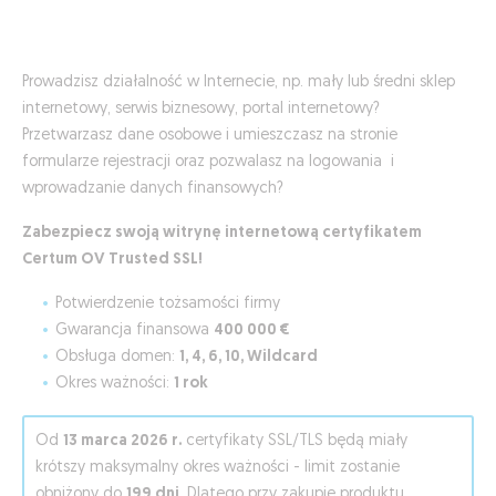
Prowadzisz działalność w Internecie, np. mały lub średni sklep
internetowy, serwis biznesowy, portal internetowy?
Przetwarzasz dane osobowe i umieszczasz na stronie
formularze rejestracji oraz pozwalasz na logowania i
wprowadzanie danych finansowych?
Zabezpiecz swoją witrynę internetową certyfikatem
Certum OV Trusted SSL!
Potwierdzenie tożsamości firmy
Gwarancja finansowa
400 000 €
Obsługa domen:
1, 4, 6, 10, Wildcard
Okres ważności:
1 rok
Od
13 marca 2026 r.
certyfikaty SSL/TLS będą miały
krótszy maksymalny okres ważności - limit zostanie
obniżony do
199 dni
. Dlatego przy zakupie produktu