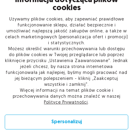
Informacja dotycząca plików
cookies
Używamy plików cookies, aby zapewniać prawidłowe
INFORMACJE
funkcjonowanie sklepu, działać bezpiecznie i
umożliwiać najlepszą jakość zakupów online, a także w
celach marketingowych (personalizacja ofert i promocji)
PRODUKTY
i statystycznych.
Możesz określić warunki przechowywania lub dostępu
O FIRMIE
do plików cookies w Twojej przeglądarce lub poprzez
kliknięcie przycisku „Ustawienia Zaawansowane". Jednak
jeżeli chcesz, by nasza strona internetowa
funkcjonowała jak najlepiej, byśmy mogli pracować nad
jej bieżącym polepszeniem - kliknij „Zaakceptuj
Kup w Sieci Partnerskiej Certum
wszystkie i zamknij".
Skontaktuj się
Więcej informacji na temat plików cookie i
Przejdź do pomocy
przechowywania danych można znaleźć w naszej
Ustawienia plików cookie
Polityce Prywatności
.
Spersonalizuj