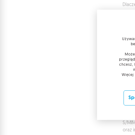
Dlacz
Zaufa
Exten
Certy
certy
Używam
be
odpow
osób 
Możes
przegląd
Centr
chcesz, 
takim
Więcej
(CAB 
weryf
potrz
Sp
prakt
oprac
wymag
S/MIM
oraz 