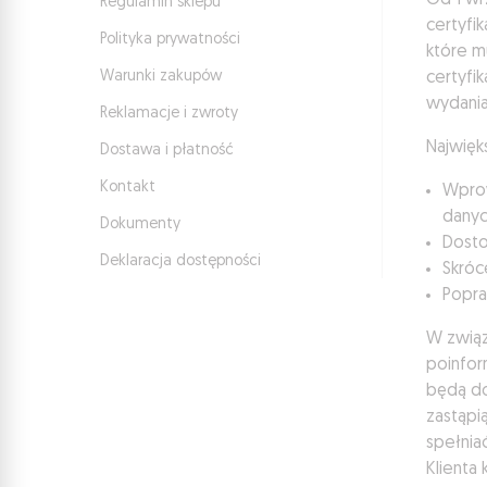
Od 1 wr
Regulamin sklepu
certyfi
Polityka prywatności
które m
Warunki zakupów
certyfi
wydania
Reklamacje i zwroty
Najwięk
Dostawa i płatność
Kontakt
Wprow
danyc
Dokumenty
Dosto
Deklaracja dostępności
Skróc
Popra
W związ
poinfor
będą do
zastąpi
spełnia
Klienta