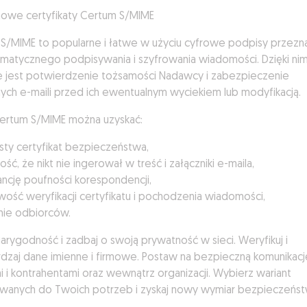
nowe certyfikaty Certum S/MIME
S/MIME to popularne i łatwe w użyciu cyfrowe podpisy przez
matycznego podpisywania i szyfrowania wiadomości. Dzięki ni
 jest potwierdzenie tożsamości Nadawcy i zabezpieczenie
ych e-maili przed ich ewentualnym wyciekiem lub modyfikacją.
Certum S/MIME można uzyskać:
sty certyfikat bezpieczeństwa,
ść, że nikt nie ingerował w treść i załączniki e-maila,
ncję poufności korespondencji,
wość weryfikacji certyfikatu i pochodzenia wiadomości,
nie odbiorców.
arygodność i zadbaj o swoją prywatność w sieci. Weryfikuj i
dzaj dane imienne i firmowe. Postaw na bezpieczną komunikacje
mi i kontrahentami oraz wewnątrz organizacji. Wybierz wariant
anych do Twoich potrzeb i zyskaj nowy wymiar bezpieczeńst