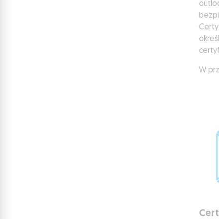
outlo
bezpi
Certy
okreś
certyf
W prz
Cer