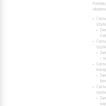
Poniżej
obejmo
Certu
Użytk
Zam
Cie
Certu
Użytk
Zam
– t
Certu
które
Zam
fir
Certu
Użytk
Zam
war