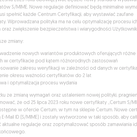
ześnia 2023 roku obowiązywać będzie nowy standard wydawan
katów S/MIME. Nowe regulacje definiować będą minimalne wyma
usi spełnić każde Centrum Certyfikacji, aby wystawiać zaufane
katy. Wprowadzana polityka ma na celu optymalizację procesu ic
 oraz zwiększenie bezpieczeństwa i wiarygodności Użytkownik
sze zmiany:
adzenie nowych wariantów produktowych oferujących różne 
h w certyfikacie pod kątem różnorodnych zastosowań
sowanie zakresu weryfikacji w zależności od danych w certyfik
enie okresu ważności certyfikatów do 2 lat
wa i optymalizacja procesu wydania
ku ze zmianą wymagań oraz ustaleniem nowej polityki, pragnie
mować, że od 25 lipca 2023 roku nowe certyfikaty „Certum S/M
stępne w ofercie Certum, w tym na sklepie Certum. Nowe cert
ą E-Mail ID (S/MIME) i zostały wytworzone w taki sposób, aby ca
ć aktualne regulacje oraz zoptymalizować sposób zamawiania ic
 końcowego.