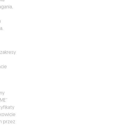
ia
gania,
h
a.
zakresy
acie
my
IME”
yfikaty
łkowicie
h przez