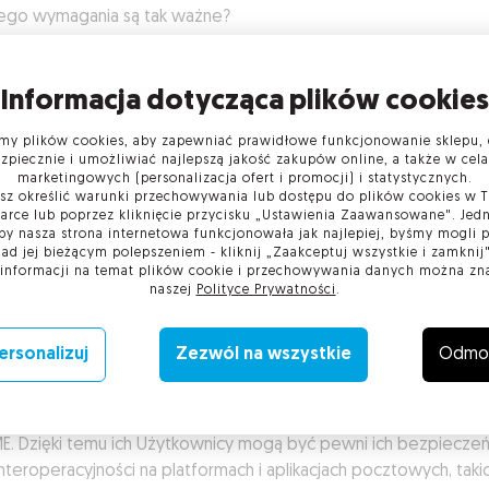
ego wymagania są tak ważne?
ne certyfikaty S/MIME (skrót od: Secure/Multipurpose Internet M
sions) mogą być wydawane jedynie przez Centra Certyfikacji. C
Informacja dotycząca plików cookies
fikacji spełniają ogromną rolę w ekosystemie funkcjonowania c
fikatów, takich jak SSL, Code Signing czy podpis elektroniczny. S
y plików cookies, aby zapewniać prawidłowe funkcjonowanie sklepu, 
zpiecznie i umożliwiać najlepszą jakość zakupów online, a także w cel
iedzialne zarówno za proces wydania, jak i za weryfikację toż
marketingowych (personalizacja ofert i promocji) i statystycznych.
czy firm ubiegających się o certyfikat.
z określić warunki przechowywania lub dostępu do plików cookies w 
arce lub poprzez kliknięcie przycisku „Ustawienia Zaawansowane". Jedn
a Certyfikacji razem z przeglądarkami oraz systemami operacyjn
by nasza strona internetowa funkcjonowała jak najlepiej, byśmy mogli
nad jej bieżącym polepszeniem - kliknij „Zaakceptuj wszystkie i zamknij"
i jak Microsoft czy Apple, tworzą konsorcjum zwane CA/Browse
 informacji na temat plików cookie i przechowywania danych można zn
Forum). Wspólnie ustalają wytyczne i najlepsze praktyki wydawan
naszej
Polityce Prywatności
.
ikowania oraz zarządzania cyfrowymi certyfikatami. Odpowiada
ebę standaryzacji, unifikacji oraz ustalenia najlepszych branżowy
ersonalizuj
Zezwól na wszystkie
Odmo
yk w zakresie cyfrowych certyfikatów. Przede wszystkim ustalają
owują tzw. “Baseline Requirements”, które określają minimalne
ania dotyczące wydawania publicznie zaufanych certyfikatów
E. Dzięki temu ich Użytkownicy mogą być pewni ich bezpiecze
interoperacyjności na platformach i aplikacjach pocztowych, takic