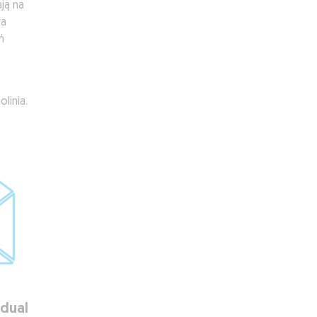
ją na
ra
ń
linia.
idual