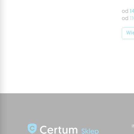
od
1
od
1
Wię