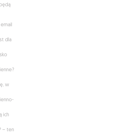
 będą
 email
st dla
isko
mienne?
ję, w
mienno-
ą ich
? – ten