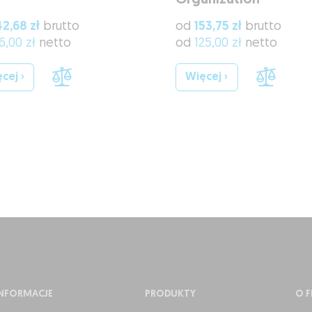
Organization
42,68 zł
brutto
od
153,75 zł
brutto
16,00 zł
netto
od
125,00 zł
netto
cej ›
Więcej ›
INFORMACJE
PRODUKTY
O F