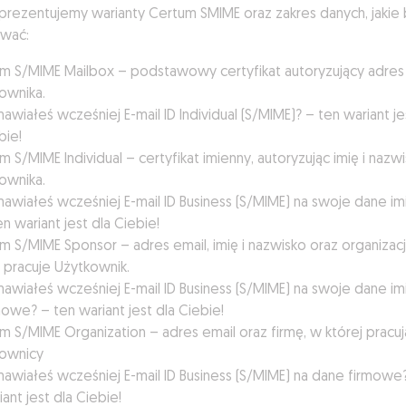
 prezentujemy warianty Certum SMIME oraz zakres danych, jakie
wać:
m S/MIME Mailbox – podstawowy certyfikat autoryzujący adres
ownika.
awiałeś wcześniej E-mail ID Individual (S/MIME)? – ten wariant je
bie!
m S/MIME Individual – certyfikat imienny, autoryzując imię i nazw
ownika.
awiałeś wcześniej E-mail ID Business (S/MIME) na swoje dane i
en wariant jest dla Ciebie!
m S/MIME Sponsor – adres email, imię i nazwisko oraz organizac
j pracuje Użytkownik.
awiałeś wcześniej E-mail ID Business (S/MIME) na swoje dane i
mowe? – ten wariant jest dla Ciebie!
m S/MIME Organization – adres email oraz firmę, w której pracuj
ownicy
awiałeś wcześniej E-mail ID Business (S/MIME) na dane firmowe
iant jest dla Ciebie!