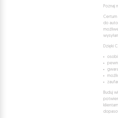
Poznaj 
Certum 
do auto
możliwe
wysyłan
Dzięki 
osobi
pewno
gwara
możli
zaufa
Buduj wi
potwier
klienta
dopasow